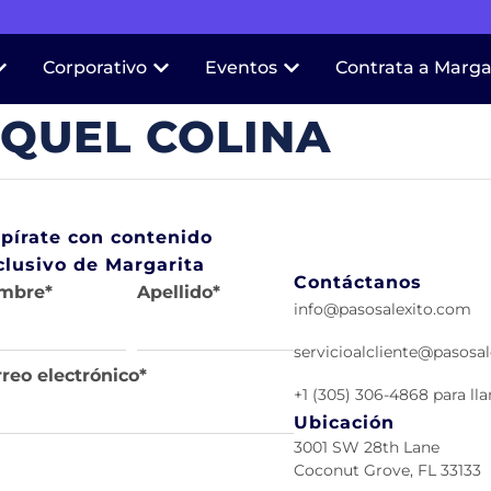
Corporativo
Eventos
Contrata a Marga
IQUEL COLINA
spírate con contenido
clusivo de Margarita
Contáctanos
mbre
*
Apellido
*
info@pasosalexito.com
servicioalcliente@pasosa
reo electrónico
*
+1 (305) 306-4868 para l
Ubicación
3001 SW 28th Lane
Coconut Grove, FL 33133