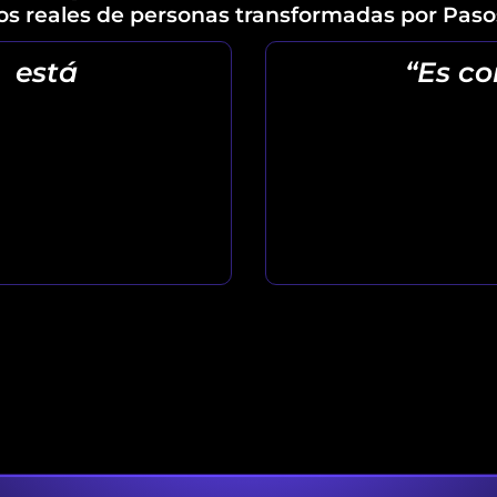
os reales de personas transformadas por Pasos
a está
“Es co