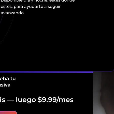
Disponible día y noche, estés donde
estés, para ayudarte a seguir
avanzando.
oy tu transformación
ueba tu
usiva
tis — luego $9.99/mes