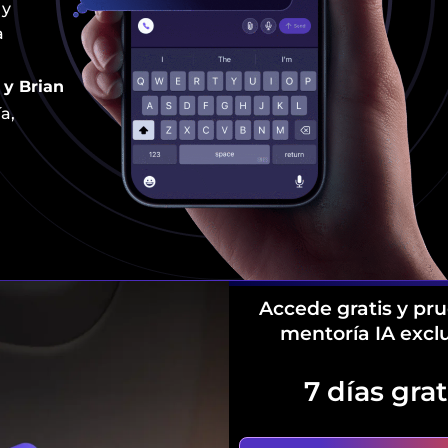
 y
a
 y Brian
a,
Empieza h
Accede gratis y pr
mentoría IA excl
7 días gra