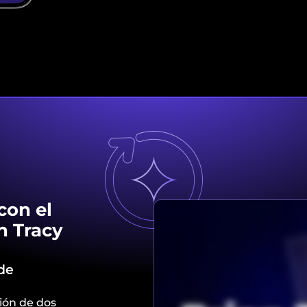
con el
n Tracy
de
nión de dos