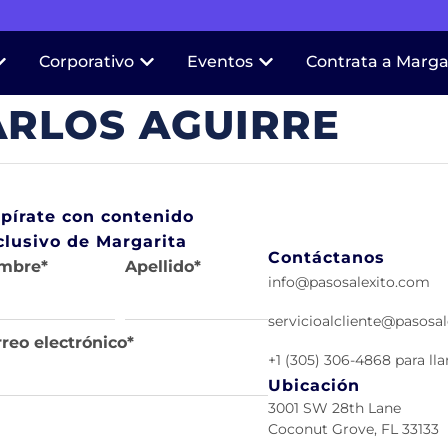
Corporativo
Eventos
Contrata a Marga
ARLOS AGUIRRE
spírate con contenido
clusivo de Margarita
Contáctanos
mbre
*
Apellido
*
info@pasosalexito.com
servicioalcliente@pasosa
reo electrónico
*
+1 (305) 306-4868 para l
Ubicación
3001 SW 28th Lane
Coconut Grove, FL 33133