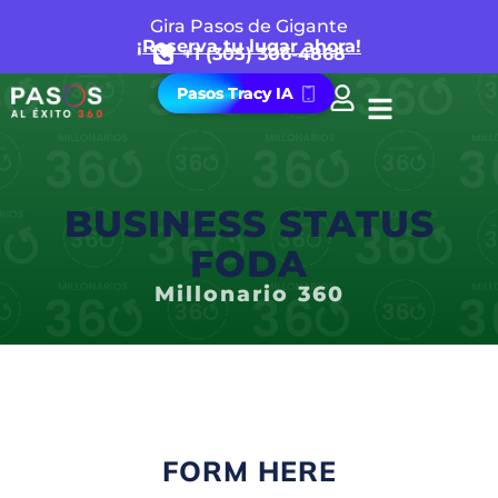
Gira Pasos de Gigante
¡Reserva tu lugar ahora!
+1 (305) 306-4868
Pasos Tracy IA
BUSINESS STATUS
FODA
BUSINESS STATUS
FODA
Millonario 360
FORM HERE