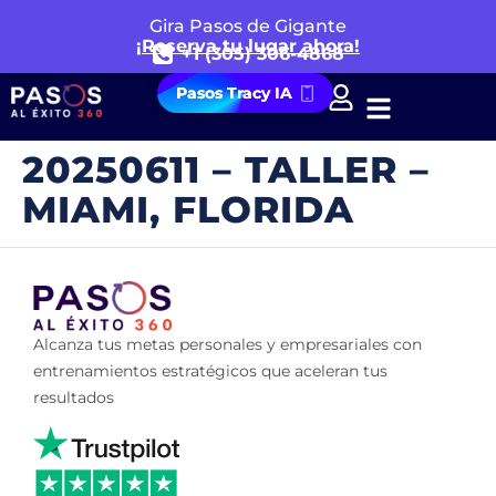
Gira Pasos de Gigante
¡Reserva tu lugar ahora!
+1 (305) 306-4868
Pasos Tracy IA
20250611 – TALLER –
MIAMI, FLORIDA
Alcanza tus metas personales y empresariales con
entrenamientos estratégicos que aceleran tus
resultados