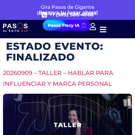
Gira Pasos de Gigante
¡Reserva tu lugar ahora!
+1 (305) 306-4868
Pasos Tracy IA
ESTADO EVENTO:
FINALIZADO
20260909 – TALLER – HABLAR PARA
INFLUENCIAR Y MARCA PERSONAL