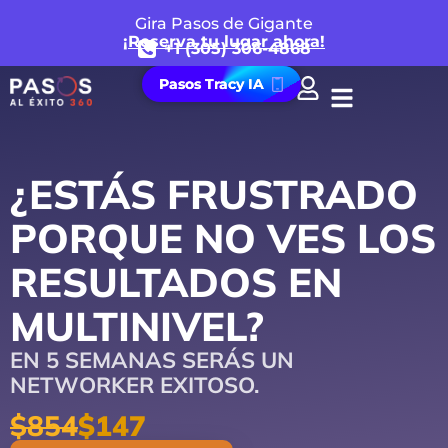
Gira Pasos de Gigante
¡Reserva tu lugar ahora!
+1 (305) 306-4868
Pasos Tracy IA
¿ESTÁS FRUSTRADO
PORQUE NO VES LOS
RESULTADOS EN
MULTINIVEL?
EN 5 SEMANAS SERÁS UN
NETWORKER EXITOSO.
$854
$147