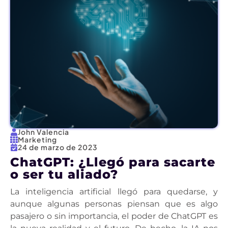
John Valencia
Marketing
24 de marzo de 2023
ChatGPT: ¿Llegó para sacarte
o ser tu aliado?
La inteligencia artificial llegó para quedarse, y
aunque algunas personas piensan que es algo
pasajero o sin importancia, el poder de ChatGPT es