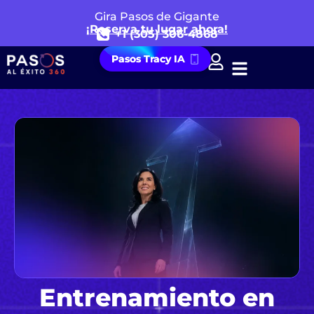
Gira Pasos de Gigante
¡Reserva tu lugar ahora!
+1 (305) 306-4868
Pasos Tracy IA
Entrenamiento en