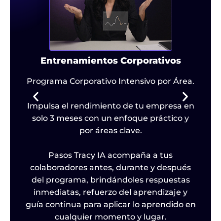
Entrenamientos Corporativos
e
Programa Corporativo Intensivo por Área.
d
Impulsa el rendimiento de tu empresa en
b
solo 3 meses con un enfoque práctico y
por áreas clave.
l
Pasos Tracy IA acompaña a tus
colaboradores antes, durante y después
im
o
del programa, brindándoles respuestas
al
inmediatas, refuerzo del aprendizaje y
guía continua para aplicar lo aprendido en
cualquier momento y lugar.