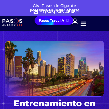
Gira Pasos de Gigante
¡Reserva tu lugar ahora!
+1 (305) 306-4868
Pasos Tracy IA
Entrenamiento en