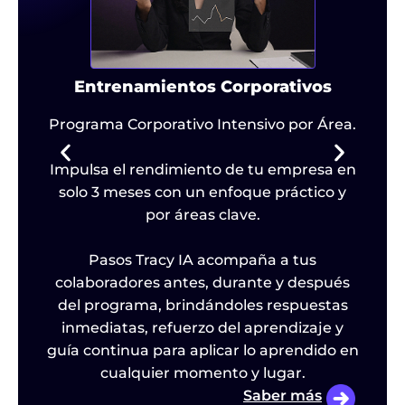
Entrenamientos Corporativos
e
Programa Corporativo Intensivo por Área.
d
Impulsa el rendimiento de tu empresa en
b
solo 3 meses con un enfoque práctico y
por áreas clave.
l
Pasos Tracy IA acompaña a tus
colaboradores antes, durante y después
im
o
del programa, brindándoles respuestas
al
inmediatas, refuerzo del aprendizaje y
guía continua para aplicar lo aprendido en
cualquier momento y lugar.
Saber más