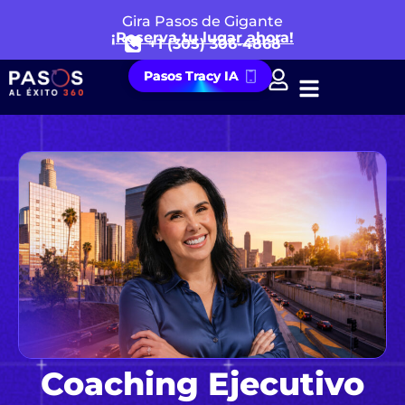
Gira Pasos de Gigante
¡Reserva tu lugar ahora!
+1 (305) 306-4868
Pasos Tracy IA
Coaching Ejecutivo