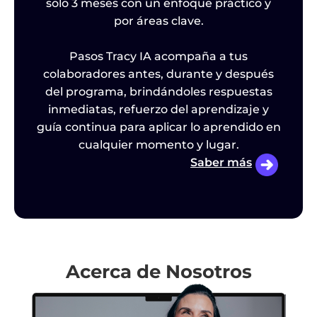
solo 3 meses con un enfoque práctico y
por áreas clave.
l
Pasos Tracy IA acompaña a tus
colaboradores antes, durante y después
im
o
del programa, brindándoles respuestas
al
inmediatas, refuerzo del aprendizaje y
guía continua para aplicar lo aprendido en
cualquier momento y lugar.
Saber más
Acerca de Nosotros