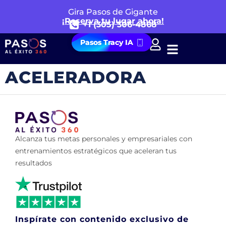
Gira Pasos de Gigante
¡Reserva tu lugar ahora!
+1 (305) 306-4868
Pasos Tracy IA
ACELERADORA
Alcanza tus metas personales y empresariales con
entrenamientos estratégicos que aceleran tus
resultados
Inspírate con contenido exclusivo de